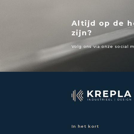
Altijd op de 
zijn?
Volg ons via onze social 
In het kort