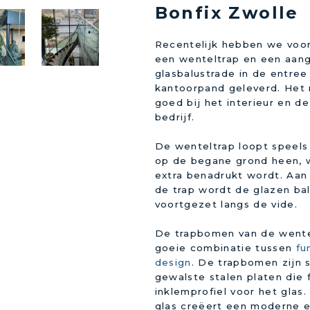
Bonfix Zwolle
Recentelijk hebben we voo
een wenteltrap en een aan
glasbalustrade in de entree
kantoorpand geleverd. Het 
goed bij het interieur en de
bedrijf.
De wenteltrap loopt speels
op de begane grond heen, 
extra benadrukt wordt. Aan
de trap wordt de glazen ba
voortgezet langs de vide.
De trapbomen van de wentel
goeie combinatie tussen
fu
design
. De trapbomen zijn 
gewalste stalen platen die 
inklemprofiel voor het glas
glas creëert een moderne e