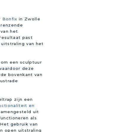
r
Bonfix
in Zwolle
grenzende
 van het
resultaat past
 uitstraling van het
 om een sculptuur
waardoor deze
 de bovenkant van
lustrade
trap zijn een
nctionaliteit en
samengesteld uit
functioneren als
. Het gebruik van
n open uitstraling