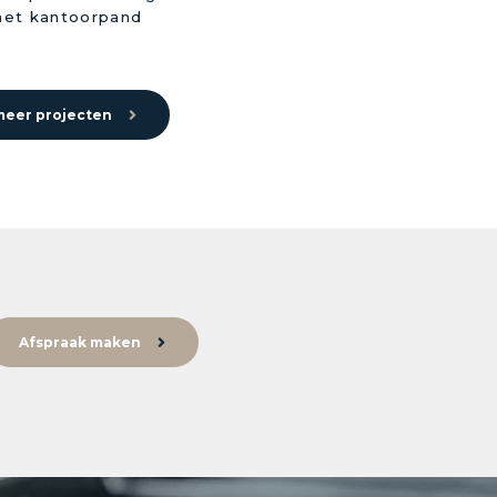
het kantoorpand
meer projecten
Afspraak maken